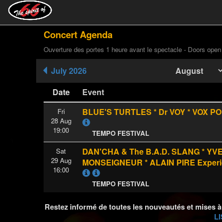
Concert Agenda
Ouverture des portes 1 heure avant le spectacle - Doors open
July 2026
Date
Event
BLUE'S TURTLES * Dr VOY * VOX P
Fri
28 Aug
19:00
TEMPO FESTIVAL
DAN'CHA & The B.A.D. SLANG * YV
Sat
29 Aug
MONSEIGNEUR * ALAIN PIRE Exper
16:00
TEMPO FESTIVAL
Restez informé de toutes les nouveautés et mises à
LI